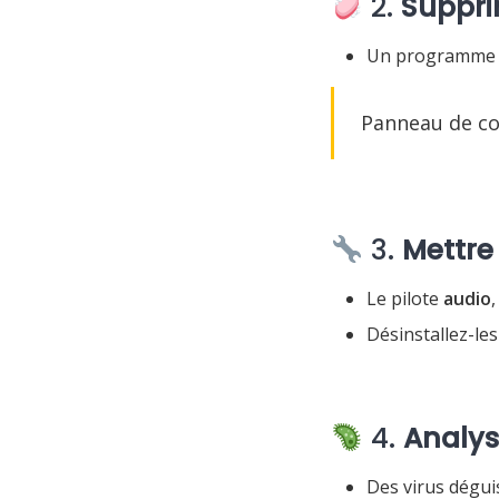
2.
Suppri
Un programme i
Panneau de co
3.
Mettre 
Le pilote
audio
Désinstallez-le
4.
Analyse
Des virus dégu