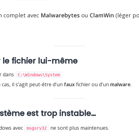
n complet avec
Malwarebytes
ou
ClamWin
(léger po
r le fichier lui-même
er dans
C:\Windows\System
e cas, il s’agit peut-être d’un
faux
fichier ou d’un
malware
.
système est trop instable…
ndows avec
ne sont plus maintenues.
msgsrv32