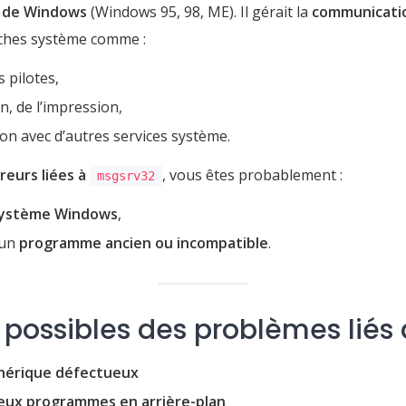
s de Windows
(Windows 95, 98, ME). Il gérait la
communicatio
âches système comme :
 pilotes,
n, de l’impression,
ion avec d’autres services système.
reurs liées à
, vous êtes probablement :
msgsrv32
système Windows
,
 un
programme ancien ou incompatible
.
 possibles des problèmes liés
phérique défectueux
deux programmes en arrière-plan