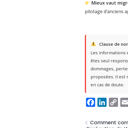
Mieux vaut migr
pilotage d’anciens ap
Clause de non
Les informations e
êtes seul responsa
dommages, pertes 
proposées. Il est
en cas de doute.
Facebo
Link
C
Li
Comment corri