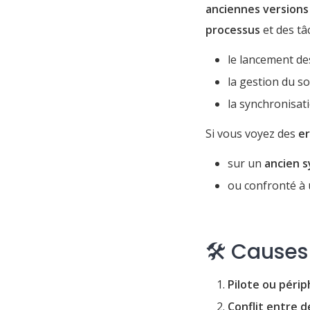
anciennes version
processus
et des t
le lancement des
la gestion du so
la synchronisat
Si vous voyez des
er
sur un
ancien 
ou confronté à
🛠 Causes
Pilote ou péri
Conflit entre 