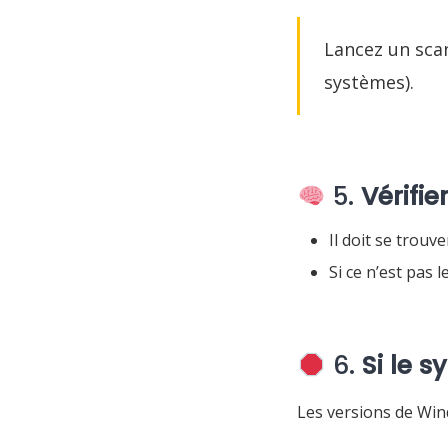
Lancez un sca
systèmes).
5.
Vérifie
Il doit se trouv
Si ce n’est pas l
6.
Si le 
Les versions de Wi