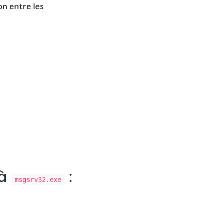
n entre les
 à
:
msgsrv32.exe