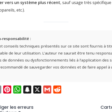
er vers un système plus récent
, sauf usage très spécifiqu
pareils, etc.).
-responsabilité :
t conseils techniques présentés sur ce site sont fournis à titr
ble de leur utilisation. L’auteur ne saurait être tenu respons
de données ou dysfonctionnements liés à l’application des s
 recommandé de sauvegarder vos données et de faire appel à 
ok
edIn
opy
Email
Pinterest
WhatsApp
Snapchat
X
Gmail
Reddit
nk
ger les erreurs
Cart