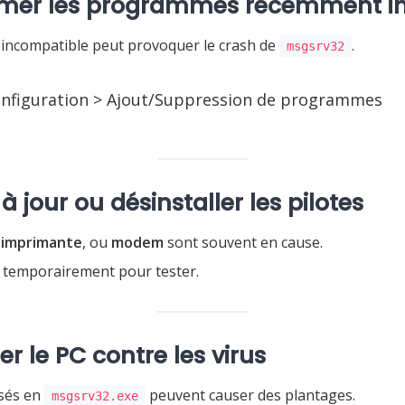
mer les programmes récemment in
ncompatible peut provoquer le crash de
.
msgsrv32
nfiguration > Ajout/Suppression de programmes
à jour ou désinstaller les pilotes
,
imprimante
, ou
modem
sont souvent en cause.
s temporairement pour tester.
r le PC contre les virus
isés en
peuvent causer des plantages.
msgsrv32.exe