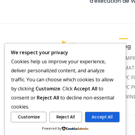
d’exécution de 
Blog
We respect your privacy
IMP
Cookies help us improve your experience,
MAT
deliver personalized content, and analyze
PC F
traffic. You can choose which cookies to allow
PC 
by clicking
Customize
. Click
Accept All
to
WIN
consent or
Reject All
to decline non-essential
cookies.
Customize
Reject All
Accept All
Mentions Légales
Powered by