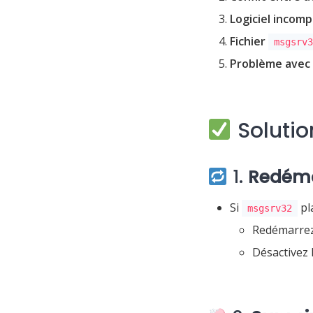
Logiciel incom
Fichier
msgsrv
Problème avec 
Solutio
1.
Redéma
Si
pl
msgsrv32
Redémarre
Désactivez